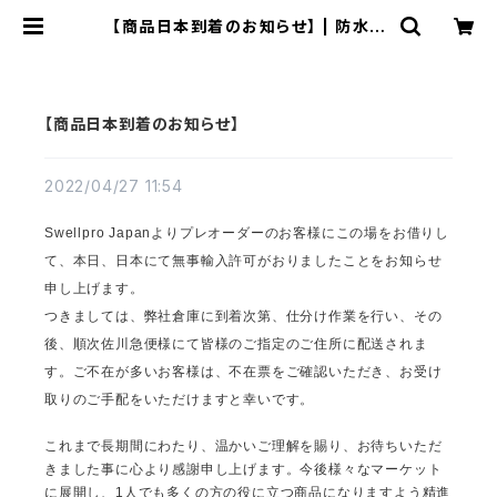
【商品日本到着のお知らせ】 | 防水ド
ローン｜SwellPro日本総代理店
【商品日本到着のお知らせ】
2022/04/27 11:54
Swellpro Japanよりプレオーダーのお客様にこの場をお借りし
て、本日、日本にて無事輸入許可がおりましたことをお知らせ
申し上げます。
つきましては、弊社倉庫に到着次第、仕分け作業を行い、その
後、順次佐川急便様にて皆様のご指定のご住所に配送されま
す。ご不在が多いお客様は、不在票をご確認いただき、お受け
取りのご手配をいただけますと幸いです。
これまで長期間にわたり、温かいご理解を賜り、お待ちいただ
きました事に心より感謝申し上げます。今後様々なマーケット
に展開し、1人でも多くの方の役に立つ商品になりますよう精進