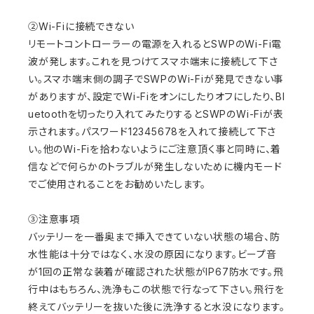
②Wi-Fiに接続できない
リモートコントローラーの電源を入れるとSWPのWi-Fi電
波が発します。これを見つけてスマホ端末に接続して下さ
い。スマホ端末側の調子でSWPのWi-Fiが発見できない事
がありますが、設定でWi-Fiをオンにしたりオフにしたり、Bl
uetoothを切ったり入れてみたりするとSWPのWi-Fiが表
示されます。パスワード12345678を入れて接続して下さ
い。他のWi-Fiを拾わないようにご注意頂く事と同時に、着
信などで何らかのトラブルが発生しないために機内モード
でご使用されることをお勧めいたします。
③注意事項
バッテリーを一番奥まで挿入できていない状態の場合、防
水性能は十分ではなく、水没の原因になります。ビープ音
が1回の正常な装着が確認された状態がIP67防水です。飛
行中はもちろん、洗浄もこの状態で行なって下さい。飛行を
終えてバッテリーを抜いた後に洗浄すると水没になります。