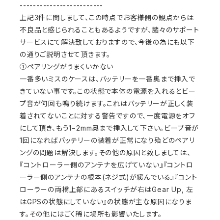
-------------------------
上記3件に関しまして、この時点でお客様側の観点からは
不良品と感じられることもあるようですが、諸々のサポート
サービスにて解決致しておりますので、今後の為にも以下
の通りご説明させて頂きます。
①ペアリングがうまくいかない
一番多いミスのケースは、バッテリーを一番奥まで挿入で
きていない事です。この状態で本体の電源を入れるとビー
プ音が何回も鳴り続けます。これはバッテリーが正しく装
着されてないことに対する警告ですので、一度電源をオフ
にして頂き、もう1−2mm奥まで挿入して下さい。ビープ音が
1回になればバッテリーの装着が正常になり殆どのペアリ
ングの問題は解決します。その他の原因と致しましては、
『コントローラー側のアンテナを広げていない』『コントロ
ーラー側のアンテナの根本(ネジ式)が緩んでいる』『コント
ローラーの両橋上部にあるスイッチが右はGear Up, 左
はGPSの状態にしていない』の状態が主な原因になりま
す。その他にはごく稀に場所も影響いたします。